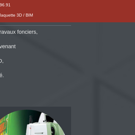
96.91
aquette 3D / BIM
ravaux fonciers,
rvenant
D,
é.